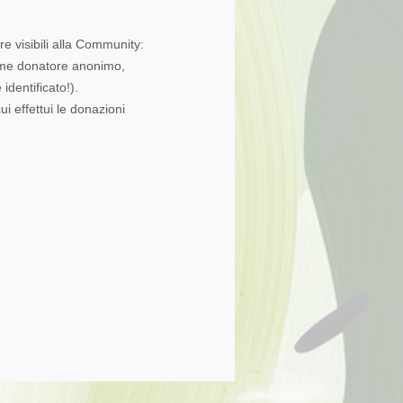
re visibili alla Community:
come donatore anonimo,
dentificato!).
ui effettui le donazioni