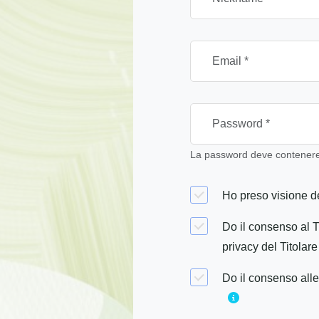
La password deve contenere 
Ho preso visione de
Do il consenso al T
privacy del Titolare
Do il consenso alle