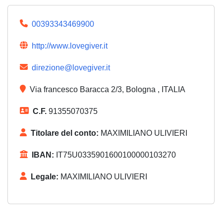
00393343469900
http://www.lovegiver.it
direzione@lovegiver.it
Via francesco Baracca 2/3, Bologna , ITALIA
C.F.
91355070375
Titolare del conto:
MAXIMILIANO ULIVIERI
IBAN:
IT75U0335901600100000103270
Legale:
MAXIMILIANO ULIVIERI