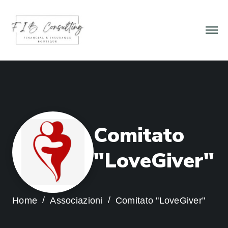
C
o
m
i
t
a
t
o
"
L
o
v
e
G
i
v
e
r
"
Home
Associazioni
Comitato "LoveGiver"