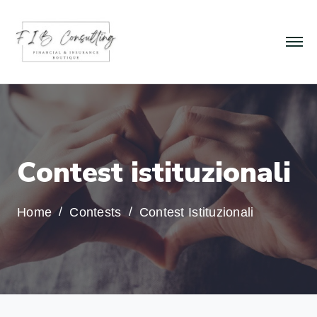
C
o
n
t
e
s
t
i
s
t
i
t
u
z
i
o
n
a
l
i
Home
Contests
Contest Istituzionali