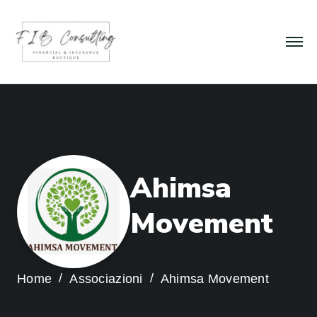
A
h
i
m
s
a
M
o
v
e
m
e
n
t
Home
Associazioni
Ahimsa Movement