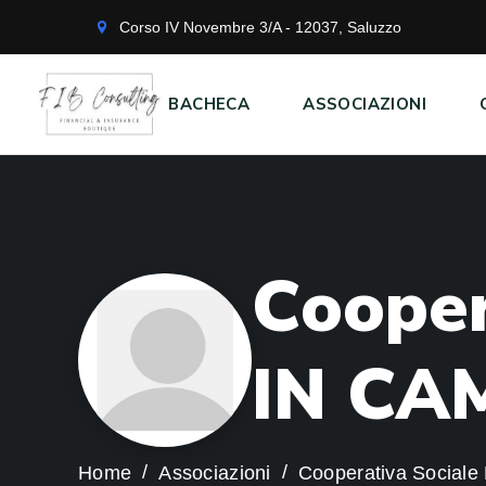
Corso IV Novembre 3/A - 12037, Saluzzo
BACHECA
ASSOCIAZIONI
C
o
o
p
e
I
N
C
A
Home
Associazioni
Cooperativa Socia