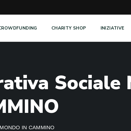
CROWDFUNDING
CHARITY SHOP
INIZIATIVE
r
a
t
i
v
a
S
o
c
i
a
l
e
M
M
I
N
O
le MONDO IN CAMMINO