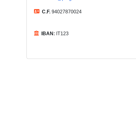
C.F.
94027870024
IBAN:
IT123