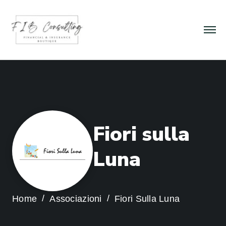
F
i
o
r
i
s
u
l
l
a
L
u
n
a
Home
Associazioni
Fiori Sulla Luna