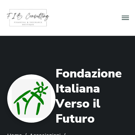
F
o
n
d
a
z
i
o
n
e
I
t
a
l
i
a
n
a
V
e
r
s
o
i
l
F
u
t
u
r
o