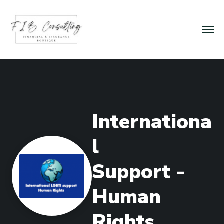
I
n
t
e
r
n
a
t
i
o
n
a
l
S
u
p
p
o
r
t
-
H
u
m
a
n
R
i
g
h
t
s