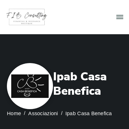
I
p
a
b
C
a
s
a
B
e
n
e
f
i
c
a
Home
Associazioni
Ipab Casa Benefica