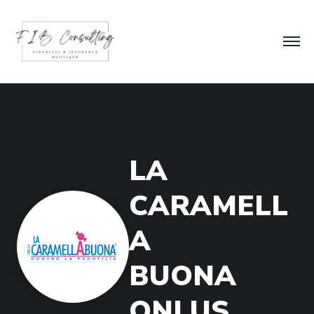
L
A
C
A
R
A
M
E
L
L
A
B
U
O
N
A
O
N
L
U
S