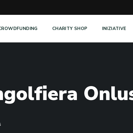
CROWDFUNDING
CHARITY SHOP
INIZIATIVE
n
g
o
l
f
i
e
r
a
O
n
l
u
s