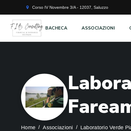
Corso IV Novembre 3/A - 12037, Saluzzo
BACHECA
ASSOCIAZIONI
L
a
b
o
r
F
a
r
e
a
Home
Associazioni
Laboratorio Verde P