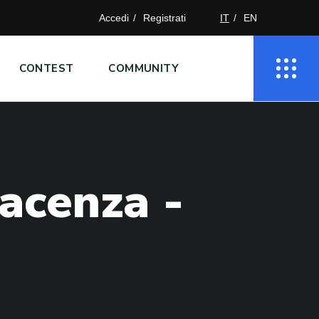
Accedi
Registrati
IT
EN
CONTEST
COMMUNITY
a
c
e
n
z
a
-