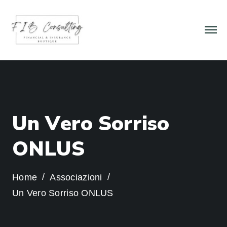
U
n
V
e
r
o
S
o
r
r
i
s
o
O
N
L
U
S
Home
Associazioni
Un Vero Sorriso ONLUS