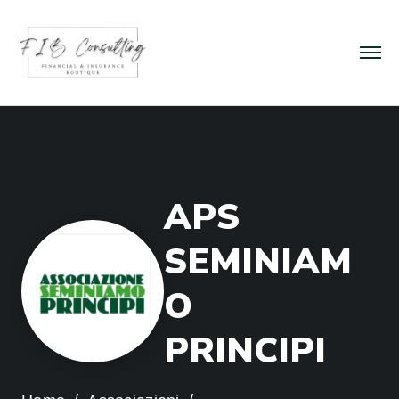
A
P
S
S
E
M
I
N
I
A
M
O
P
R
I
N
C
I
P
I