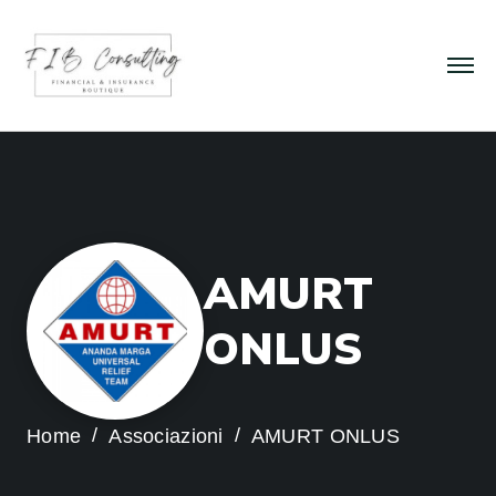
A
M
U
R
T
O
N
L
U
S
Home
Associazioni
AMURT ONLUS