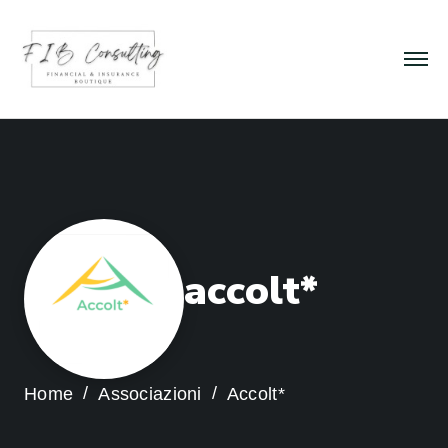
a
c
c
o
l
t
*
Home
Associazioni
Accolt*